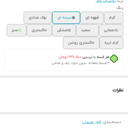
برند:
پوشپاک کاور
رنگ
کرم
قهوه ای
سرمه ای
نوک مدادی
بادمجانی
سفید
مشکی
خاکستری
سبز
کرم تیره
خاکستری روشن
هر قسط با ترب‌پی:
۲۳۷٬۵۰۰
تومان
۴ قسط ماهانه. بدون سود، چک و ضامن.
نظرات
دسته‌بندی
:
کاور صندلی