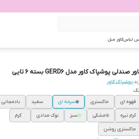
س لباس
کاور مبل
ور صندلی پوشپاک کاور مدل GERD6 بسته 6 تایی
ند:
پوشپاک کاور
نگ
قهوه ای
خاکستری
سرمه ای
سفید
بادمجانی
کرم تیره
مشکی
سبز
نوک مدادی
کرم
حاکستری روشن