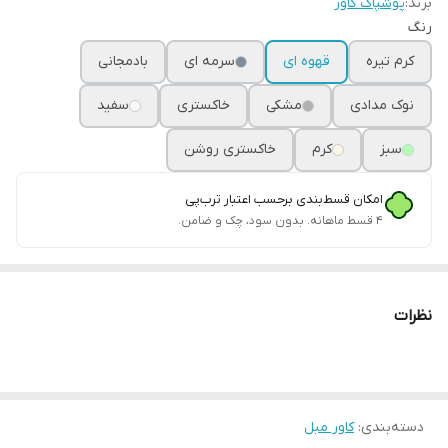
برند:
پوشپاک کاور
رنگ
کرم تیره
قهوه ای
سرمه ای
بادمجانی
نوک مدادی
مشکی
خاکستری
سفید
سبز
کرم
خاکستری روشن
امکان قسط‌بندی برحسب اعتبار ترب‌پی
۴ قسط ماهانه. بدون سود، چک و ضامن.
نظرات
دسته‌بندی
:
کاور مبل