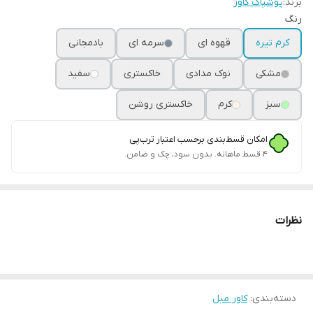
برند:
پوشپاک کاور
رنگ
کرم تیره
قهوه ای
سرمه ای
بادمجانی
مشکی
نوک مدادی
خاکستری
سفید
سبز
کرم
خاکستری روشن
امکان قسط‌بندی برحسب اعتبار ترب‌پی
۴ قسط ماهانه. بدون سود، چک و ضامن.
نظرات
دسته‌بندی
:
کاور مبل