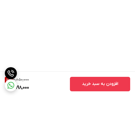
6,850,000
12
%
افزودن به سبد خرید
5,998,000