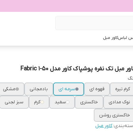
س لباس
کاور مبل
ور مبل تک نفره پوشپاک کاور مدل Fabric 1-50
نگ
کرم تیره
قهوه ای
سرمه ای
بادمجانی
مشکی
نوک مدادی
خاکستری
سفید
کرم
سبز لجنی
خاکستری روشن
ته‌بندی
:
کاور مبل