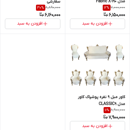
مدل Fabric 8-190
سفارشی
8,890,000
7,000,000
30
%
12
%
6,160,000
6,150,000
افزودن به سبد
افزودن به سبد
کاور مبل 9 نفره پوشپاک کاور
مدل CLASSIC9
8,900,000
11
%
7,900,000
افزودن به سبد